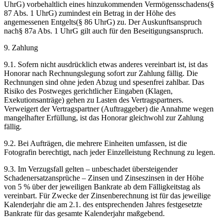
UhrG) vorbehaltlich eines hinzukommenden Vermögensschadens(§
87 Abs. 1 UhrG) zumindest ein Betrag in der Höhe des
angemessenen Entgelts(§ 86 UhrG) zu. Der Auskunftsanspruch
nach§ 87a Abs. 1 UhrG gilt auch für den Beseitigungsanspruch.
9. Zahlung
9.1. Sofern nicht ausdrücklich etwas anderes vereinbart ist, ist das
Honorar nach Rechnungslegung sofort zur Zahlung fällig. Die
Rechnungen sind ohne jeden Abzug und spesenfrei zahlbar. Das
Risiko des Postweges gerichtlicher Eingaben (Klagen,
Exekutionsanträge) gehen zu Lasten des Vertragspartners.
Verweigert der Vertragspartner (Auftraggeber) die Annahme wegen
mangelhafter Erfüllung, ist das Honorar gleichwohl zur Zahlung
fällig.
9.2. Bei Aufträgen, die mehrere Einheiten umfassen, ist die
Fotografin berechtigt, nach jeder Einzelleistung Rechnung zu legen.
9.3. Im Verzugsfall gelten – unbeschadet übersteigender
Schadenersatzansprüche – Zinsen und Zinseszinsen in der Höhe
von 5 % über der jeweiligen Bankrate ab dem Fälligkeitstag als
vereinbart. Für Zwecke der Zinsenberechnung ist für das jeweilige
Kalenderjahr die am 2.1. des entsprechenden Jahres festgesetzte
Bankrate für das gesamte Kalenderjahr maßgebend.