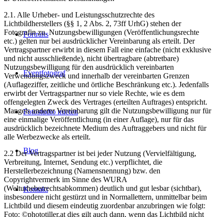
2.1. Alle Urheber- und Leistungsschutzrechte des
Lichtbildherstellers (§§ 1, 2 Abs. 2, 73ff UrhG) stehen der
Fotografin zu. Nutzungsbewilligungen (Veröffentlichungsrechte
Portraits
etc.) gelten nur bei ausdrücklicher Vereinbarung als erteilt. Der
Vertragspartner erwirbt in diesem Fall eine einfache (nicht exklusive
und nicht ausschließende), nicht übertragbare (abtretbare)
Nutzungsbewilligung für den ausdrücklich vereinbarten
Eventfotograf
Verwendungszweck und innerhalb der vereinbarten Grenzen
(Auflageziffer, zeitliche und örtliche Beschränkung etc.). Jedenfalls
erwirbt der Vertragspartner nur so viele Rechte, wie es dem
offengelegten Zweck des Vertrages (erteilten Auftrages) entspricht.
Mangels anderer Vereinbarung gilt die Nutzungsbewilligung nur für
Fotostudio mieten
eine einmalige Veröffentlichung (in einer Auflage), nur für das
ausdrücklich bezeichnete Medium des Auftraggebers und nicht für
alle Werbezwecke als erteilt.
Blog
2.2 Der Vertragspartner ist bei jeder Nutzung (Vervielfältigung,
Verbreitung, Internet, Sendung etc.) verpflichtet, die
Herstellerbezeichnung (Namensnennung) bzw. den
Copyrightvermerk im Sinne des WURA
(Welturheberrechtsabkommen) deutlich und gut lesbar (sichtbar),
Kontakt
insbesondere nicht gestürzt und in Normallettern, unmittelbar beim
Lichtbild und diesem eindeutig zuordenbar anzubringen wie folgt:
Foto: ©phototiller.at dies gilt auch dann, wenn das Lichtbild nicht