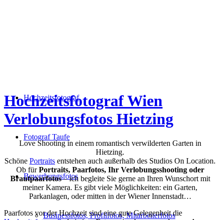
Hochzeitsfotograf Wien
Hochzeitsfotograf
Verlobungsfotos Hietzing
Fotograf Taufe
Love Shooting in einem romantisch verwilderten Garten in
Hietzing.
Schöne
Portraits
entstehen auch außerhalb des Studios On Location.
Ob für
Portraits, Paarfotos, Ihr Verlobungsshooting oder
Bewerbungsfotos
Brautpaarfotos
– ich begleite Sie gerne an Ihren Wunschort mit
meiner Kamera. Es gibt viele Möglichkeiten: ein Garten,
Parkanlagen, oder mitten in der Wiener Innenstadt…
Paarfotos vor der Hochzeit sind eine gute Gelegenheit die
Businessfotos, Profilfotos, Mitarbeiterfotos