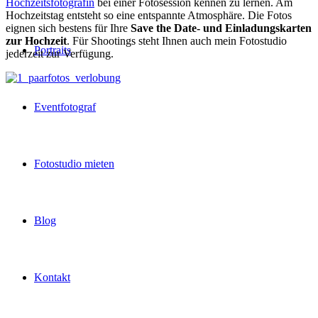
Hochzeitsfotografin
bei einer Fotosession kennen zu lernen. Am
Hochzeitstag entsteht so eine entspannte Atmosphäre. Die Fotos
eignen sich bestens für Ihre
Save the Date- und Einladungskarten
zur Hochzeit
. Für Shootings steht Ihnen auch mein Fotostudio
Portraits
jederzeit zur Verfügung.
Eventfotograf
Fotostudio mieten
Blog
Kontakt