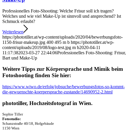
Professionelles Foto-Shooting: Welche Frisur soll ich tragen?
Welches und wie viel Make-Up ist sinnvoll und ansprechend? Ist
Schmuck erlaubt?
Weiterlesen
https://phototiller.at/wp-content/uploads/2020/04/bewerbungsfoto-
1150-frisur-makeup.jpg
400
495
m b
https://phototiller.at/wp-
content/uploads/2019/08/logo-test.jpg
m b
2020-04-11
11:17:38
2023-03-27 22:44:06
Professionelles Foto-Shooting: Frisur,
Bart und Make-Up
Weitere Tipps zur Körpersprache und Mimik beim
Fotoshooting finden Sie hier:
https://www.wiwo.de/erfolg/jobsuche/bewerbungsfotos-so-kommt-
die-gewuenschte-koerpersprache-zustande/14690952-2.html
phototiller, Hochzeitsfotograf in Wien.
Sophie Tiller
Fotostudio:
Schanzstraße 40/18, Hofgebäude
1150 Wien