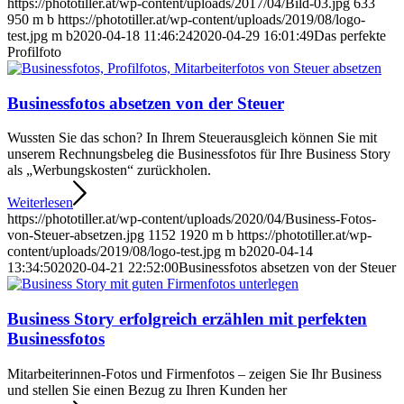
https://phototiller.at/wp-content/uploads/2017/04/Bild-03.jpg
633
950
m b
https://phototiller.at/wp-content/uploads/2019/08/logo-
test.jpg
m b
2020-04-18 11:46:24
2020-04-29 16:01:49
Das perfekte
Profilfoto
Businessfotos absetzen von der Steuer
Wussten Sie das schon? In Ihrem Steuerausgleich können Sie mit
unserem Rechnungsbeleg die Businessfotos für Ihre Business Story
als „Werbungskosten“ zurückholen.
Weiterlesen
https://phototiller.at/wp-content/uploads/2020/04/Business-Fotos-
von-Steuer-absetzen.jpg
1152
1920
m b
https://phototiller.at/wp-
content/uploads/2019/08/logo-test.jpg
m b
2020-04-14
13:34:50
2020-04-21 22:52:00
Businessfotos absetzen von der Steuer
Business Story erfolgreich erzählen mit perfekten
Businessfotos
Mitarbeiterinnen-Fotos und Firmenfotos – zeigen Sie Ihr Business
und stellen Sie einen Bezug zu Ihren Kunden her