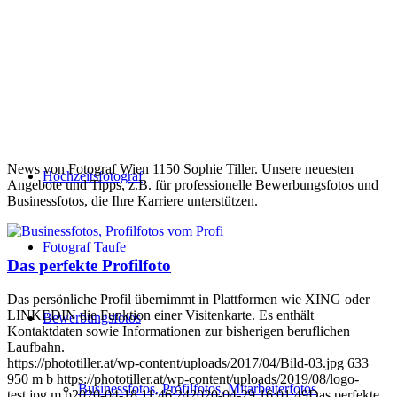
News von Fotograf Wien 1150 Sophie Tiller. Unsere neuesten
Hochzeitsfotograf
Angebote und Tipps, z.B. für professionelle Bewerbungsfotos und
Businessfotos, die Ihre Karriere unterstützen.
Fotograf Taufe
Das perfekte Profilfoto
Das persönliche Profil übernimmt in Plattformen wie XING oder
LINKEDIN die Funktion einer Visitenkarte. Es enthält
Bewerbungsfotos
Kontaktdaten sowie Informationen zur bisherigen beruflichen
Laufbahn.
https://phototiller.at/wp-content/uploads/2017/04/Bild-03.jpg
633
950
m b
https://phototiller.at/wp-content/uploads/2019/08/logo-
Businessfotos, Profilfotos, Mitarbeiterfotos
test.jpg
m b
2020-04-18 11:46:24
2020-04-29 16:01:49
Das perfekte