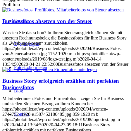
Profilfoto
Portraits
Businessfotos absetzen von der Steuer
Wussten Sie das schon? In Ihrem Steuerausgleich können Sie mit
unserem Rechnungsbeleg die Businessfotos für Ihre Business Story
als „Werbungskosten“ zurückholen.
Eventfotograf
https://phototiller.at/wp-content/uploads/2020/04/Business-Fotos-
von-Steuer-absetzen.jpg
1152
1920
m b
https://phototiller.at/wp-
content/uploads/2019/08/logo-test.jpg
m b
2020-04-14
13:34:50
2020-04-21 22:52:00
Businessfotos absetzen von der Steuer
Fotostudio mieten
Business Story erfolgreich erzählen mit perfekten
Businessfotos
Blog
Mitarbeiterinnen-Fotos und Firmenfotos – zeigen Sie Ihr Business
und stellen Sie einen Bezug zu Ihren Kunden her
https://phototiller.at/wp-content/uploads/2020/04/women-
Kontakt
2748752_1920-e1587452186485.jpg
859
1920
m b
https://phototiller.at/wp-content/uploads/2019/08/logo-test.jpg
m
b
2020-04-14 13:34:50
2020-04-23 09:18:11
Business Story
erfolgreich erzählen mit perfekten Businessfotos