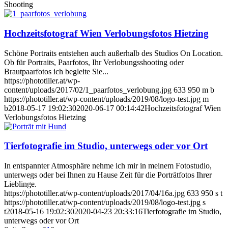
Shooting
Hochzeitsfotograf Wien Verlobungsfotos Hietzing
Schöne Portraits entstehen auch außerhalb des Studios On Location.
Ob für Portraits, Paarfotos, Ihr Verlobungsshooting oder
Brautpaarfotos ich begleite Sie...
https://phototiller.at/wp-
content/uploads/2017/02/1_paarfotos_verlobung.jpg
633
950
m b
https://phototiller.at/wp-content/uploads/2019/08/logo-test.jpg
m
b
2018-05-17 19:02:30
2020-06-17 00:14:42
Hochzeitsfotograf Wien
Verlobungsfotos Hietzing
Tierfotografie im Studio, unterwegs oder vor Ort
In entspannter Atmosphäre nehme ich mir in meinem Fotostudio,
unterwegs oder bei Ihnen zu Hause Zeit für die Porträtfotos Ihrer
Lieblinge.
https://phototiller.at/wp-content/uploads/2017/04/16a.jpg
633
950
s t
https://phototiller.at/wp-content/uploads/2019/08/logo-test.jpg
s
t
2018-05-16 19:02:30
2020-04-23 20:33:16
Tierfotografie im Studio,
unterwegs oder vor Ort