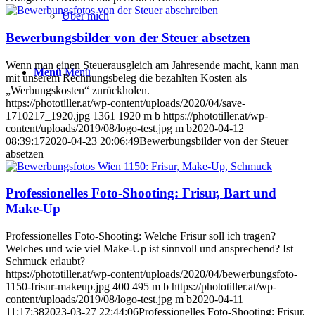
Über mich
Bewerbungsbilder von der Steuer absetzen
Wenn man einen Steuerausgleich am Jahresende macht, kann man
Menü
Menü
mit unserem Rechnungsbeleg die bezahlten Kosten als
„Werbungskosten“ zurückholen.
https://phototiller.at/wp-content/uploads/2020/04/save-
1710217_1920.jpg
1361
1920
m b
https://phototiller.at/wp-
content/uploads/2019/08/logo-test.jpg
m b
2020-04-12
08:39:17
2020-04-23 20:06:49
Bewerbungsbilder von der Steuer
absetzen
Professionelles Foto-Shooting: Frisur, Bart und
Make-Up
Professionelles Foto-Shooting: Welche Frisur soll ich tragen?
Welches und wie viel Make-Up ist sinnvoll und ansprechend? Ist
Schmuck erlaubt?
https://phototiller.at/wp-content/uploads/2020/04/bewerbungsfoto-
1150-frisur-makeup.jpg
400
495
m b
https://phototiller.at/wp-
content/uploads/2019/08/logo-test.jpg
m b
2020-04-11
11:17:38
2023-03-27 22:44:06
Professionelles Foto-Shooting: Frisur,